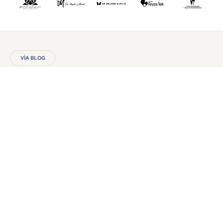
VIA BLOG
Güncel Bilgi
yle
Güçlenin,
Doğru Adım
ları
Atın
Daha Fazla İçerik