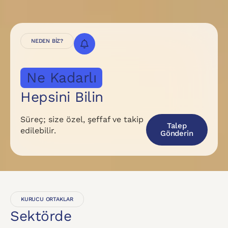
NEDEN BIZ?
N
e
K
a
d
a
r
l
ı
k
T
e
ş
v
i
k
?
Hepsini Bilin
Süreç; size özel, şeffaf ve takip
Talep
edilebilir.
Gönderin
KURUCU ORTAKLAR
Sektörde