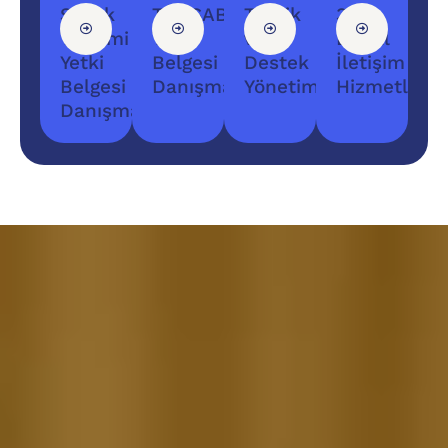
Sağlık
TÜRSAB
Teşvik
360°
Turizmi
Yetki
ve
Dijital
Yetki
Belgesi
Destek
İletişim
Belgesi
Danışmanlığı
Yönetimi
Hizmetleri
Danışmanlığı