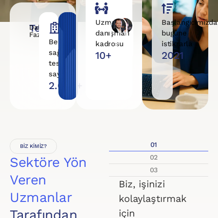
Uzman
Başlangıcımızd
Tesisler
Daha
danışman
bugüne
Fazla
Belgeli
kadrosu
istikrarla
sağlık
10+
2021
tesis
sayısı
2.000+
01
BIZ KIMIZ?
02
Sektöre Yön
03
Veren
Biz, işinizi
Uzmanlar
kolaylaştırmak
Tarafından
için