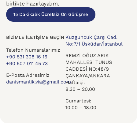
birlikte hazırlayalım.
15 Dakikalık Ücretsiz Ön Görüşme
Kuzguncuk Çarşı Cad.
BİZİMLE İLETİŞİME GEÇİN
No:7/1 Üsküdar/İstanbul
Telefon Numaralarımız
REMZİ OĞUZ ARIK
+90 531 308 16 16
MAHALLESİ TUNUS
+90 507 011 45 73
CADDESİ NO:48/9
E-Posta Adresimiz
ÇANKAYA/ANKARA
danismanlik.via@gmail.com
Haftaiçi:
8.30 – 20.00
Cumartesi:
10.00 – 18.00