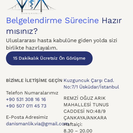
Belgelendirme Sürecine
Hazır
mısınız?
Uluslararası hasta kabulüne giden yolda sizi
birlikte hazırlayalım.
15 Dakikalık Ücretsiz Ön Görüşme
Kuzguncuk Çarşı Cad.
BİZİMLE İLETİŞİME GEÇİN
No:7/1 Üsküdar/İstanbul
Telefon Numaralarımız
REMZİ OĞUZ ARIK
+90 531 308 16 16
MAHALLESİ TUNUS
+90 507 011 45 73
CADDESİ NO:48/9
E-Posta Adresimiz
ÇANKAYA/ANKARA
danismanlik.via@gmail.com
Haftaiçi:
8.30 – 20.00