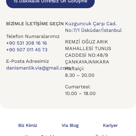
15 Dakikalık Ücretsiz Ön Görüşme
Kuzguncuk Çarşı Cad.
BİZİMLE İLETİŞİME GEÇİN
No:7/1 Üsküdar/İstanbul
Telefon Numaralarımız
REMZİ OĞUZ ARIK
+90 531 308 16 16
MAHALLESİ TUNUS
+90 507 011 45 73
CADDESİ NO:48/9
E-Posta Adresimiz
ÇANKAYA/ANKARA
danismanlik.via@gmail.com
Haftaiçi:
8.30 – 20.00
Cumartesi:
10.00 – 18.00
Biz Kimiz
Via Blog
Kariyer